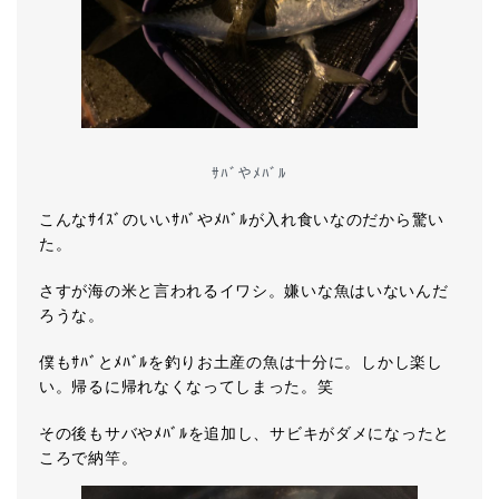
ｻﾊﾞやﾒﾊﾞﾙ
こんなｻｲｽﾞのいいｻﾊﾞやﾒﾊﾞﾙが入れ食いなのだから驚い
た。
さすが海の米と言われるイワシ。嫌いな魚はいないんだ
ろうな。
僕もｻﾊﾞとﾒﾊﾞﾙを釣りお土産の魚は十分に。しかし楽し
い。帰るに帰れなくなってしまった。笑
その後もサバやﾒﾊﾞﾙを追加し、サビキがダメになったと
ころで納竿。