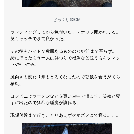
ざっくり63CM
ランディングしてから気付いた、スナップ開かれてる。
笑キャッチできて良かった。
その後もバイトが数回あるもののﾌｯｷﾝｸﾞまで至らず。一
緒に行ったもう一人は餌つりで根魚など狙うもキタマク
ラやﾍﾞﾗのみ。
風向きも変わり潮もとろくなったので朝飯を食うがてら
移動。
コンビニでラーメンなどを買い車中で済ます。笑殆ど寝
ずに出たので猛烈な睡魔が訪れる。
現場付近まで行き、とりあえず夕マズメまで寝る。。。