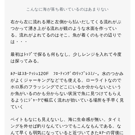
こんなに海が落ち着いているのはあまりない
右から左に流れる潮と左側から払いだしてくる流れがぶ
つかって湧き上がる流れが鏡のような水面を作ってい
る。流れがよれてるのはそこ。魚が着くのもその辺りで
は・・・
最初はﾄｯﾌﾟで探るも何もなし。少しレンジを入れて今度
は探ってみる。
ﾙｱｰはｽｶｰﾅｯｼｭ120F ﾌﾛｰﾃｨﾝｸﾞのﾘｯﾌﾟﾚｽﾐﾉｰ。水のつかみ
がよくジャーキングなどでも使える。ローライトなので
ホロ系のフラッシングでどこにいるか分からないという
か魚がいるのかも分からない状況で魚に見つけてもらえ
るようにｼﾞｬｰｸで幅広く流れが効いている場所を手早く見
ていく
ベイトもなにも見えないし、海に生命感が無い。タイミ
ングを外せば釣りなんていつでもこんなもんである。な
んて早くも弱気になっていると近づいてきたﾙｱｰの背後に