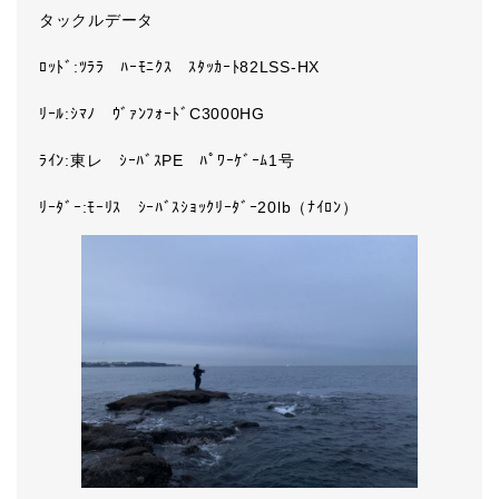
タックルデータ
ﾛｯﾄﾞ:ﾂﾗﾗ ﾊｰﾓﾆｸｽ ｽﾀｯｶｰﾄ82LSS-HX
ﾘｰﾙ:ｼﾏﾉ ｳﾞｧﾝﾌｫｰﾄﾞC3000HG
ﾗｲﾝ:東レ ｼｰﾊﾞｽPE ﾊﾟﾜｰｹﾞｰﾑ1号
ﾘｰﾀﾞｰ:ﾓｰﾘｽ ｼｰﾊﾞｽｼｮｯｸﾘｰﾀﾞｰ20lb（ﾅｲﾛﾝ）