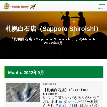
MENU
札幌白石店（Sapporo Shiroishi）
『札幌白石店（Sapporo Shiroishi）』のMonth:
2022年9月
Month: 2022年9月
2022.09.28
【札幌白石店】ﾃﾞｨｱﾙｰﾅXR
S1000ML
いつもご覧いただきありがとうご
ざいます
タックルベリー札幌
白石店です
_/
店員のつぶや