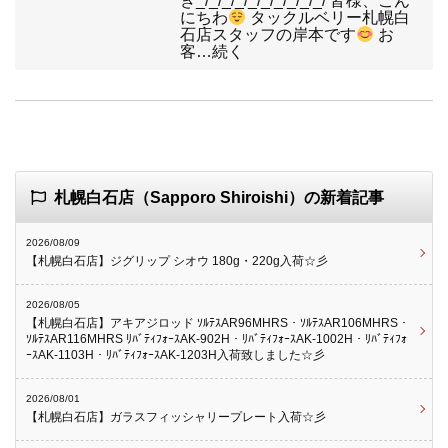
き_/_/_/_/_/_/_/_/_/_/ 皆様、こん
にちわ
タックルベリー札幌白
石店スタッフの岸本です
お
客…続く
札幌白石店（Sapporo Shiroishi）の新着記事
2026/08/09
【札幌白石店】ジグリップ シオウ 180g・220g入荷☆彡
2026/08/05
【札幌白石店】アキアジロッド ｿﾙﾃｽAR96MHRS・ｿﾙﾃｽAR106MHRS・
ｿﾙﾃｽAR116MHRS ﾘﾊﾞﾃｨﾌｫｰｽAK-902H・ﾘﾊﾞﾃｨﾌｫｰｽAK-1002H・ﾘﾊﾞﾃｨﾌｫ
ｰｽAK-1103H・ﾘﾊﾞﾃｨﾌｫｰｽAK-1203H入荷致しました☆彡
2026/08/01
【札幌白石店】ガラスフィッシャリープレート入荷☆彡