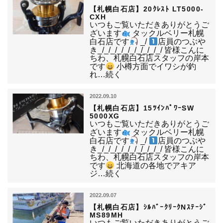
【札幌白石店】20ｸﾚｽﾄ LT5000-
CXH
いつもご覧いただきありがとうご
ざいます
タックルベリー札幌
白石店です
_/
店員のつぶや
き_/_/_/_/_/_/_/_/_/_/ 皆様こんに
ちわ、札幌白石店スタッフの岸本
です
小樽方面でイワシが釣
れ…続く
2022.09.10
【札幌白石店】15ﾂｲﾝﾊﾟﾜｰSW
5000XG
いつもご覧いただきありがとうご
ざいます
タックルベリー札幌
白石店です
_/
店員のつぶや
き_/_/_/_/_/_/_/_/_/_/ 皆様こんに
ちわ、札幌白石店スタッフの岸本
です
北海道の各地でアキア
ジ…続く
2022.09.07
【札幌白石店】ｼﾙﾊﾞｰｸﾘｰｸNｽﾃｰｼﾞ
MS89MH
いつもご覧いただきありがとうご