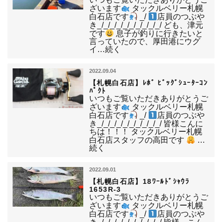
ざいます
タックルベリー札幌
白石店です
_/
店員のつぶや
き_/_/_/_/_/_/_/_/_/_/ ども、津元
です
息子が釣りに行きたいと
言っていたので、厚田港にウグ
イ…続く
2022.09.04
【札幌白石店】ﾚﾎﾞ ﾋﾞｯｸﾞｼｭｰﾀｰｺﾝ
ﾊﾟｸﾄ
いつもご覧いただきありがとうご
ざいます
タックルベリー札幌
白石店です
_/
店員のつぶや
き_/_/_/_/_/_/_/_/_/_/ 皆様こんに
ちは！！！ タックルベリー札幌
白石店スタッフの高田です
…
続く
2022.09.01
【札幌白石店】18ﾜｰﾙﾄﾞｼｬｳﾗ
1653R-3
いつもご覧いただきありがとうご
ざいます
タックルベリー札幌
白石店です
_/
店員のつぶや