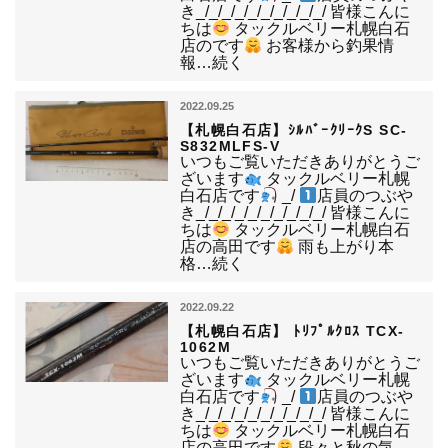
き_/_/_/_/_/_/_/_/_/_/ 皆様こんに
ちは
タックルベリー札幌白石
店のです
お客様から釣果情
報…続く
2022.09.25
【札幌白石店】ｼﾙﾊﾞｰｸﾘｰｸS SC-
S832MLFS-V
いつもご覧いただきありがとうご
ざいます
タックルベリー札幌
白石店です
_/
店員のつぶや
き_/_/_/_/_/_/_/_/_/_/ 皆様こんに
ちは
タックルベリー札幌白石
店の高田です
雨も上がり本
格…続く
2022.09.22
【札幌白石店】 ﾄﾘﾌﾟﾙｸﾛｽ TCX-
1062M
いつもご覧いただきありがとうご
ざいます
タックルベリー札幌
白石店です
_/
店員のつぶや
き_/_/_/_/_/_/_/_/_/_/ 皆様こんに
ちは
タックルベリー札幌白石