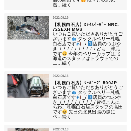
店の高田です
段々と秋の気
温…続く
2022.09.19
【札幌白石店】ﾛｯｸｽｲｰﾊﾟｰ NRC-
722EXH MGS
いつもご覧いただきありがとうご
ざいます
タックルベリー札幌
白石店です
_/
店員のつぶや
き_/_/_/_/_/_/_/_/_/_/ ども、津元
です
今年のベリーカップは北
海道のスタッフはトラウトでの
エ…続く
2022.09.16
【札幌白石店】ｼｰﾎﾞｰｸﾞ 500JP
いつもご覧いただきありがとうご
ざいます
タックルベリー札幌
白石店です
_/
店員のつぶや
き_/_/_/_/_/_/_/_/_/_/ 皆様こんに
ちわ、札幌白石店スタッフの高田
です
先日の北見出張の際に
ベ…続く
2022.09.13