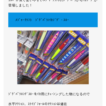
ｺｽﾊﾟが良く使いやすいﾒｼﾞｬｰｸﾗﾌﾄのｼﾞｸﾞﾊﾟﾗからｲｶｼﾞｸﾞが
登場しました！
ﾒｼﾞｬｰｸﾗﾌﾄ ｼﾞｸﾞﾊﾟﾗ/ｲｶｼﾞｸﾞ・ｽﾛｰ
ｼﾞｸﾞﾊﾟﾗﾛﾝｸﾞｽﾛｰをｲｶ用にﾁｭｰﾝングした物になるので
水平ｱｸｼｮﾝ、ｽﾗｲﾄﾞﾌｫｰﾙのｱｸｼｮﾝは健在