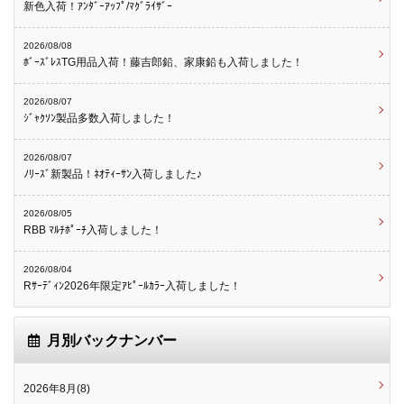
新色入荷！ｱﾝﾀﾞｰｱｯﾌﾟ/ﾏｸﾞﾗｲｻﾞｰ
2026/08/08
ﾎﾞｰｽﾞﾚｽTG用品入荷！藤吉郎鉛、家康鉛も入荷しました！
2026/08/07
ｼﾞｬｸｿﾝ製品多数入荷しました！
2026/08/07
ﾉﾘｰｽﾞ新製品！ﾈｵﾃｨｰｻﾝ入荷しました♪
2026/08/05
RBB ﾏﾙﾁﾎﾟｰﾁ入荷しました！
2026/08/04
Rｻｰﾃﾞｨﾝ2026年限定ｱﾋﾟｰﾙｶﾗｰ入荷しました！
月別バックナンバー
2026年8月(8)