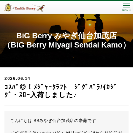
MENU
BiG Berry みやぎ仙台加茂店
（BiG Berry Miyagi Sendai Kamo）
2026.06.14
ｺｽﾊﾟ◎！ﾒｼﾞｬｰｸﾗﾌﾄ ｼﾞｸﾞﾊﾟﾗ/ｲｶｼﾞ
ｸﾞ・ｽﾛｰ入荷しました♪
こんにちは!BBみやぎ仙台加茂店の齋藤です