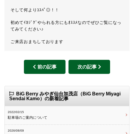
そして何よりｺｽﾊﾟ◎！！
初めてｲｶｼﾞｸﾞやられる方にもｵｽｽﾒなのでぜひご覧になっ
てみてください♪
ご来店おまちしております
前の記事
次の記事
BiG Berry みやぎ仙台加茂店（BiG Berry Miyagi
Sendai Kamo）の新着記事
2022/02/15
駐車場のご案内について
2026/08/09