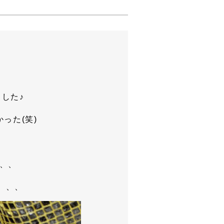
ました♪
った(笑)
、、、
と、、、