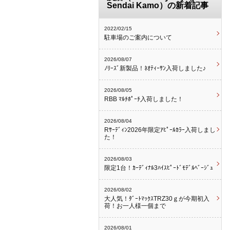
Sendai Kamo）の新着記事
2022/02/15
駐車場のご案内について
2026/08/07
ﾉﾘｰｽﾞ新製品！ﾈｵﾃｨｰｻﾝ入荷しました♪
2026/08/05
RBB ﾏﾙﾁﾎﾟｰﾁ入荷しました！
2026/08/04
Rｻｰﾃﾞｨﾝ2026年限定ｱﾋﾟｰﾙｶﾗｰ入荷しまし
た！
2026/08/03
限定1台！ｶｰﾃﾞｨﾅﾙ3ﾊｲｽﾋﾟｰﾄﾞﾓﾃﾞﾙﾍﾞｰｼﾞｭ
2026/08/02
大人気！ﾀﾞｰﾄﾏｯｸｽTRZ30ｇが今期初入
荷！お一人様一個まで
2026/08/01