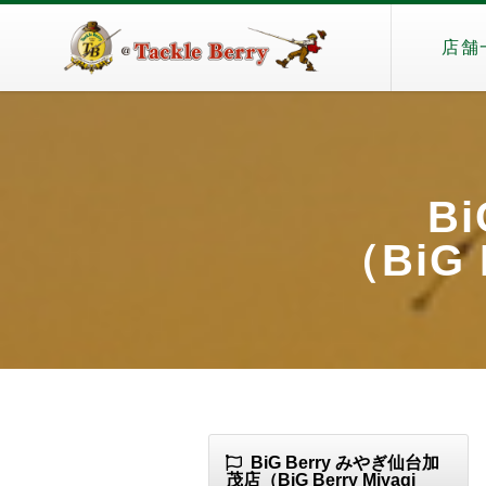
店舗
B
（BiG 
BiG Berry みやぎ仙台加
茂店（BiG Berry Miyagi