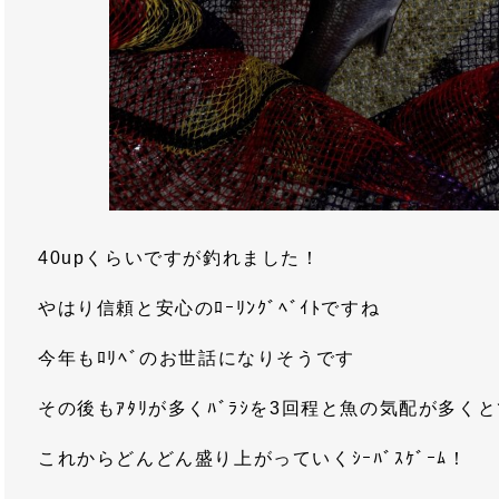
40upくらいですが釣れました！
やはり信頼と安心のﾛｰﾘﾝｸﾞﾍﾞｲﾄですね
今年もﾛﾘﾍﾞのお世話になりそうです
その後もｱﾀﾘが多くﾊﾞﾗｼを3回程と魚の気配が多
これからどんどん盛り上がっていくｼｰﾊﾞｽｹﾞｰﾑ！