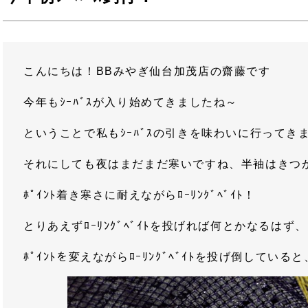
こんにちは！BBみやぎ仙台加茂店の齋藤です
今年もｼｰﾊﾞｽが入り始めてきましたね～
ということで私もｼｰﾊﾞｽの引きを味わいに行ってき
それにしても夜はまだまだ寒いですね、半袖はきつか
ﾎﾟｲﾝﾄ着き寒さに耐えながらﾛｰﾘﾝｸﾞﾍﾞｲﾄ！
とりあえずﾛｰﾘﾝｸﾞﾍﾞｲﾄを投げれば何とかなるはず
ﾎﾟｲﾝﾄを変えながらﾛｰﾘﾝｸﾞﾍﾞｲﾄを投げ倒している