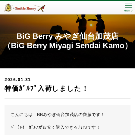
MENU
BiG Berry みやぎ仙台加茂店
（BiG Berry Miyagi Sendai Kamo）
2026.01.31
特価ｶﾞﾙﾌﾟ入荷しました！
こんにちは！BBみやぎ仙台加茂店の齋藤です！
ﾊﾞｰｸﾚｲ ｶﾞﾙﾌがお安く購入できるﾁｬﾝｽです！