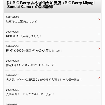
BiG Berry みやぎ仙台加茂店（BiG Berry Miyagi
Sendai Kamo）の新着記事
2022/02/15
駐車場のご案内について
2026/08/05
RBB ﾏﾙﾁﾎﾟｰﾁ入荷しました！
2026/08/04
Rｻｰﾃﾞｨﾝ2026年限定ｱﾋﾟｰﾙｶﾗｰ入荷しました！
2026/08/03
限定1台！ｶｰﾃﾞｨﾅﾙ3ﾊｲｽﾋﾟｰﾄﾞﾓﾃﾞﾙﾍﾞｰｼﾞｭ
2026/08/02
大人気！ﾀﾞｰﾄﾏｯｸｽTRZ30ｇが今期初入荷！お一人様一個まで
2026/08/01
入手困難！ ﾋﾟｯｸｱｯﾌﾟ/ﾏｸﾞﾗｲｻﾞｰ入荷！
2026/07/31