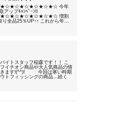
★☆★☆★☆★☆★☆★☆ 今年
ップｷｬﾝﾍﾟｰﾝ!!
★☆★☆★☆★☆★☆★☆ 増割
り全品25％UP↑↑ これから年…
バイトスタッフ稲森です！！ こ
ッフイチオシ商品や大人気商品の情
きます!(^^)! 今回は寒い時期
ラウトフィッシングの商品…続く