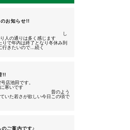
のお知らせ!!
! し
事もあり人の通りは多く感じます
りで年内は終了となり冬休み到
に行きたいので…続く
!!
厚木412号店池田です。
常に寒いです
・・・ 昔のよう
けていた若さが欲しい今日この頃で
らのご案内です♪