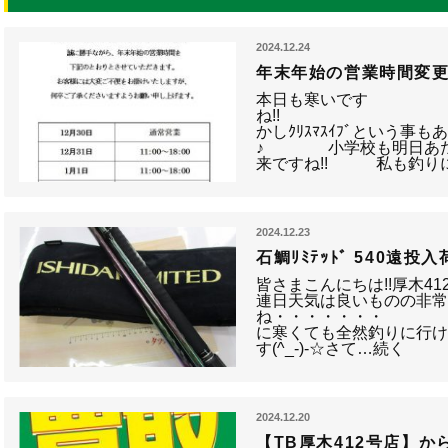
2024.12.24
年末年始の営業時間変更
本日も寒いです
ね!
かしｸﾘｽﾏｽｲﾌﾞという
♪ 小学校も明日あた
来ですね!! 私も釣り
2024.12.23
石鯛ﾘﾐﾃｯﾄﾞ 540遠投入荷
皆さまこんにちは!!
連日天気は良いものの非
ね・・・・
に寒くても全然釣りに行
す(^_-)-☆さて…続く
2024.12.20
【TB厚木412号店】か