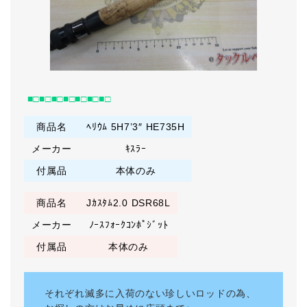
■□■□■□■□■□■□■□
商品名
ﾍﾘｳﾑ 5H7’3″ HE735H
メーカー
ｷｽﾗｰ
付属品
本体のみ
商品名
Jｶｽﾀﾑ2.0 DSR68L
メーカー
ﾉｰｽﾌｫｰｸｺﾝﾎﾟｼﾞｯﾄ
付属品
本体のみ
それぞれ滅多に入荷のない珍しいロッドの為、