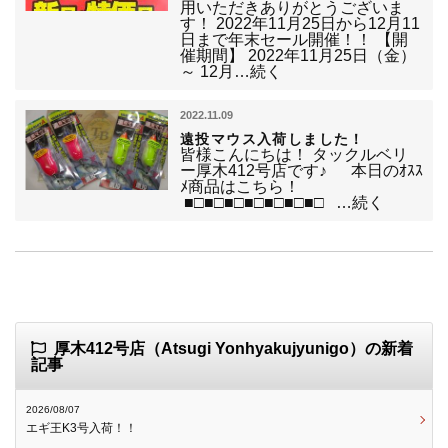
用いただきありがとうございま
す！ 2022年11月25日から12月11
日まで年末セール開催！！ 【開
催期間】 2022年11月25日（金）
～ 12月…続く
2022.11.09
遠投マウス入荷しました！
皆様こんにちは！ タックルベリ
ー厚木412号店です♪ 本日のｵｽｽ
ﾒ商品はこちら！
■□■□■□■□■□■□■□ …続く
厚木412号店（Atsugi Yonhyakujyunigo）の新着
記事
2026/08/07
エギ王K3号入荷！！