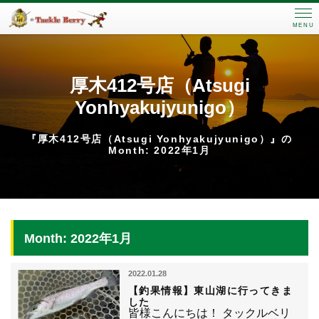
MENU
厚木412号店（Atsugi
Yonhyakujyunigo）
『厚木412号店（Atsugi Yonhyakujyunigo）』の
Month: 2022年1月
Month: 2022年1月
2022.01.28
【釣果情報】東山湖に行ってきま
した
皆様こんにちは！ タックルベリ