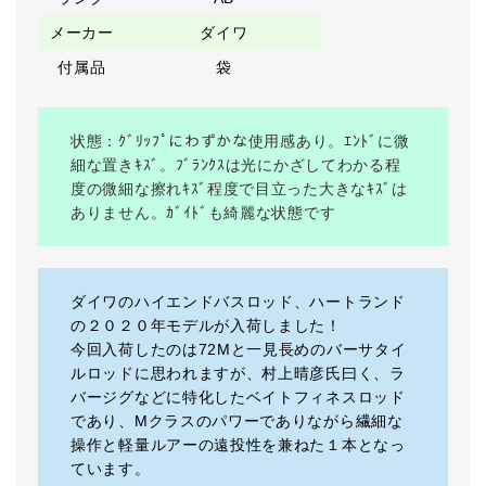
メーカー
ダイワ
付属品
袋
状態：ｸﾞﾘｯﾌﾟにわずかな使用感あり。ｴﾝﾄﾞに微
細な置きｷｽﾞ。ﾌﾞﾗﾝｸｽは光にかざしてわかる程
度の微細な擦れｷｽﾞ程度で目立った大きなｷｽﾞは
ありません。ｶﾞｲﾄﾞも綺麗な状態です
ダイワのハイエンドバスロッド、ハートランド
の２０２０年モデルが入荷しました！
今回入荷したのは72Mと一見長めのバーサタイ
ルロッドに思われますが、村上晴彦氏曰く、ラ
バージグなどに特化したベイトフィネスロッド
であり、Mクラスのパワーでありながら繊細な
操作と軽量ルアーの遠投性を兼ねた１本となっ
ています。