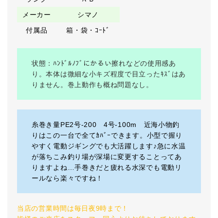
メーカー
シマノ
付属品
箱・袋・ｺｰﾄﾞ
状態：ﾊﾝﾄﾞﾙﾉﾌﾞにかるい擦れなどの使用感あ
り。本体は微細な小キズ程度で目立ったｷｽﾞはあ
りません。巻上動作も概ね問題なし。
糸巻き量PE2号-200 4号-100m 近海小物釣
りはこの一台で全てｶﾊﾞｰできます。小型で握り
やすく電動ジギングでも大活躍します♪急に水温
が落ちこみ釣り場が深場に変更することってあ
りますよね…手巻きだと疲れる水深でも電動リ
ールなら楽々ですね！
当店の営業時間は毎日夜9時まで！