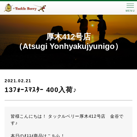
MENU
厚木412号店
（Atsugi Yonhyakujyunigo）
2021.02.21
13ﾌｫｰｽﾏｽﾀｰ 400入荷♪
皆様こんにちは！ タックルベリー厚木412号店 金谷で
す♪
本日のｵｽｽﾒ商品はこちら！