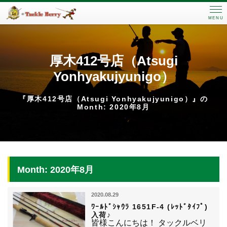
MENU
厚木412号店（Atsugi
Yonhyakujyunigo）
『厚木412号店（Atsugi Yonhyakujyunigo）』の
Month: 2020年8月
Month: 2020年8月
2020.08.29
ﾜｰﾙﾄﾞｼｬｳﾗ 1651F-4 (ﾚｯﾄﾞﾀｲﾌﾟ)
入荷♪
皆様こんにちは！ タックルベリ