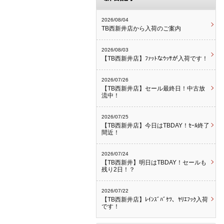
2026/08/04
TB西新井店から入荷のご案内
2026/08/03
【TB西新井店】ﾌｧｯﾄなｳｯｻが入荷です！
2026/07/26
【TB西新井店】セール最終日！中古放
流中！
2026/07/25
【TB西新井店】今日はTBDAY！ｾｰﾙ終了
間近！
2026/07/24
【TB西新井】明日はTBDAY！セールも
残り2日！？
2026/07/22
【TB西新井店】ﾚｲﾝｽﾞﾊﾞｹﾂ、ﾔﾘｴﾌｯｸ入荷
です！