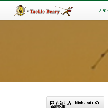
店舗
西新井店（Nishiarai）の
新着記事