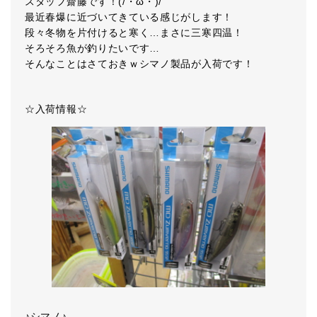
スタッフ齋藤です！(/・ω・)/
最近春爆に近づいてきている感じがします！
段々冬物を片付けると寒く…まさに三寒四温！
そろそろ魚が釣りたいです…
そんなことはさておきｗシマノ製品が入荷です！
☆入荷情報☆
♪シマノ♪