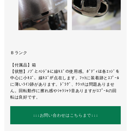
Ｂランク
【付属品】箱
【状態】ﾉﾌﾞとﾊﾝﾄﾞﾙに線ｷｽﾞの使用感。ﾎﾞﾃﾞｨは各ｴｯｼﾞを
中心に小ｷｽﾞ、線ｷｽﾞが点在します。ﾌｯﾄに装着跡とｽﾌﾟｰﾙ
に薄いﾗｲﾝ跡があります。ﾄﾞﾗｸﾞ、ｸﾗｯﾁは問題ありませ
ん。回転動作に擦れ感やｼｬﾗｼｬﾗ音ありますがｽﾌﾟｰﾙの回
転は良好です。
↓↓↓お問い合わせはこちらまで↓↓↓