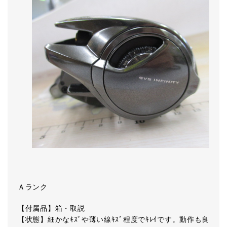
Ａランク
【付属品】箱・取説
【状態】細かなｷｽﾞや薄い線ｷｽﾞ程度でｷﾚｲです。動作も良