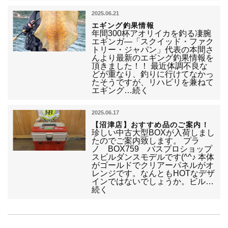
2025.06.21
エギング釣果情報
年間300杯アオリイカを釣る凄腕
エギンガ―「スクイッド・ファク
トリー・ジャパン」代表の本間さ
んより最新のエギング釣果情報を
頂きました！！ 最近体調不良な
どが重なり、釣りに行けてなかっ
たそうですが、リハビリを兼ねて
エギング…続く
2025.06.17
【沼津店】おすすめ品のご案内！
珍しい中古大型BOXが入荷しまし
たのでご案内致します。 プラ
ノ BOX759 バスプロショップ
スビルダンスモデルです(^^♪ 本体
がゴールドでクリアーパネルがオ
レンジです。なんともHOTなデザ
インではないでしょうか。ビル…
続く