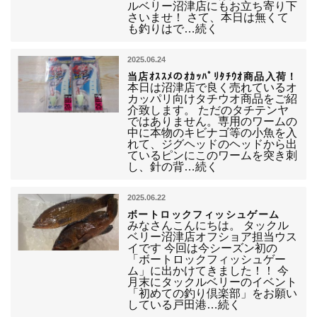
ルベリー沼津店にもお立ち寄り下
さいませ！ さて、本日は無くて
も釣りはで…続く
2025.06.24
当店ｵｽｽﾒのｵｶｯﾊﾟﾘﾀﾁｳｵ商品入荷！
本日は沼津店で良く売れているオ
カッパリ向けタチウオ商品をご紹
介致します。 ただのタチテンヤ
ではありません。専用のワームの
中に本物のキビナゴ等の小魚を入
れて、ジグヘッドのヘッドから出
ているピンにこのワームを突き刺
し、針の背…続く
2025.06.22
ボートロックフィッシュゲーム
みなさんこんにちは。 タックル
ベリー沼津店オフショア担当ウス
イです 今回は今シーズン初の
「ボートロックフィッシュゲー
ム」に出かけてきました！！ 今
月末にタックルベリーのイベント
「初めての釣り倶楽部」をお願い
している戸田港…続く