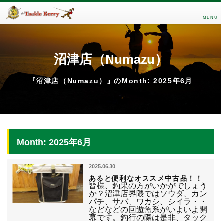
MENU
沼津店（Numazu）
『沼津店（Numazu）』のMonth: 2025年6月
Month: 2025年6月
2025.06.30
あると便利なオススメ中古品！！
皆様、釣果の方がいかがでしょう
か？沼津店界隈ではソウダ、カン
パチ、サバ、ワカシ、シイラ・・
などなどの回遊魚系がいよいよ開
幕です。釣行の際は是非、タック