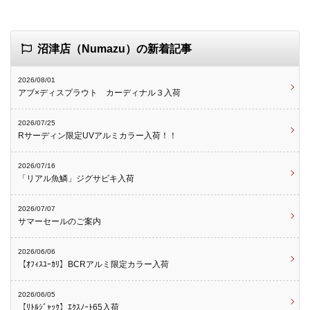
沼津店（Numazu）の新着記事
2026/08/01
アブ×ディスプラウト カーディナル３入荷
2026/07/25
Rサーディン限定UVアルミカラー入荷！！
2026/07/16
「リアル魚鱗」ジグサビキ入荷
2026/07/07
サマーセールのご案内
2026/06/06
【ｵﾌｨｽﾕｰｶﾘ】BCRアルミ限定カラー入荷
2026/06/05
【ﾘﾄﾙｼﾞｬｯｸ】ｴｸｽﾉｰﾄ65入荷