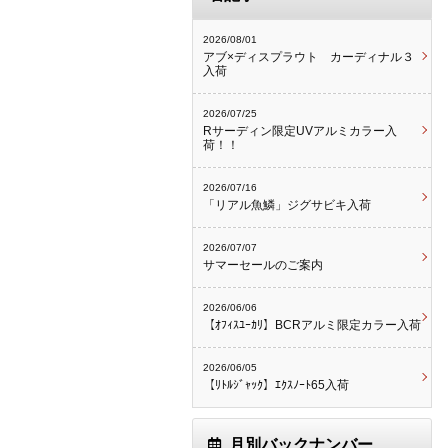
2026/08/01
アブ×ディスプラウト カーディナル３
入荷
2026/07/25
Rサーディン限定UVアルミカラー入
荷！！
2026/07/16
「リアル魚鱗」ジグサビキ入荷
2026/07/07
サマーセールのご案内
2026/06/06
【ｵﾌｨｽﾕｰｶﾘ】BCRアルミ限定カラー入荷
2026/06/05
【ﾘﾄﾙｼﾞｬｯｸ】ｴｸｽﾉｰﾄ65入荷
月別バックナンバー