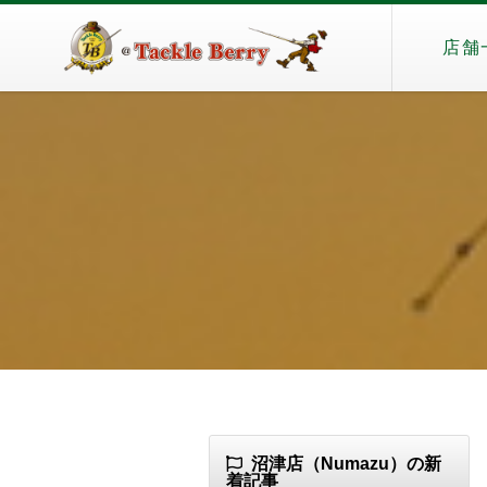
店舗
沼津店（Numazu）の新
着記事