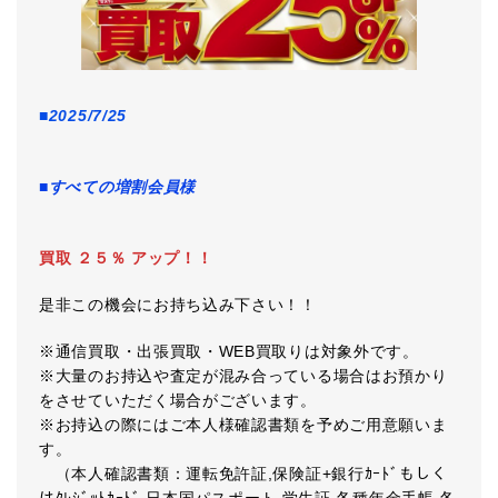
■2025/7/25
■すべての増割会員様
買取 ２５％ アップ！！
是非この機会にお持ち込み下さい！！
※通信買取・出張買取・WEB買取りは対象外です。
※大量のお持込や査定が混み合っている場合はお預かり
をさせていただく場合がございます。
※お持込の際にはご本人様確認書類を予めご用意願いま
す。
（本人確認書類：運転免許証,保険証+銀行ｶｰﾄﾞもしく
はｸﾚｼﾞｯﾄｶｰﾄﾞ,日本国パスポート,学生証,各種年金手帳,各