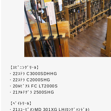
【ｽﾋﾟﾆﾝｸﾞﾘｰﾙ】
・22ｽﾃﾗ C3000SDHHG
・22ｽﾃﾗ C2000SHG
・20ﾙﾋﾞｱｽ FC LT2000S
・21ｱﾙﾃｸﾞﾗ 2500SHG
【ﾍﾞｲﾄﾘｰﾙ】
・21ｽｺｰﾋﾟｵﾝMD 301XG LH(ﾛﾝｸﾞﾊﾝﾄﾞﾙ)