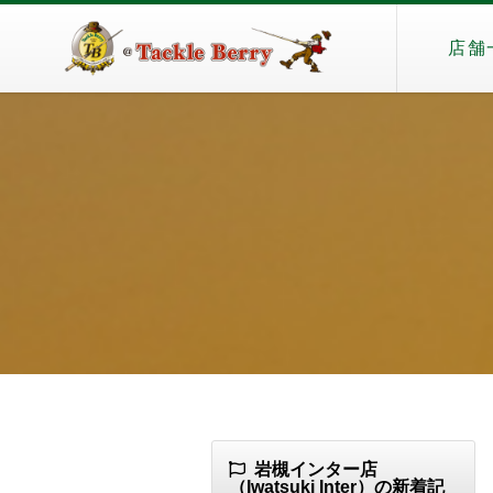
店舗
岩槻インター店
（Iwatsuki Inter）の新着記