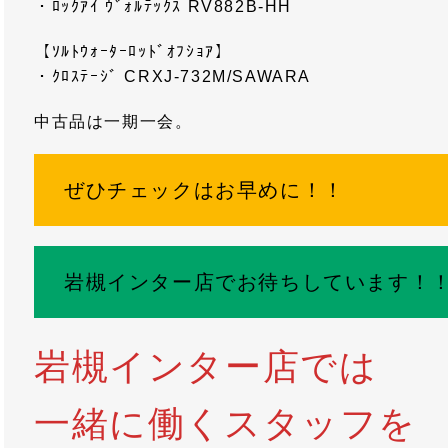
・ﾛｯｸｱｲ ｳﾞｫﾙﾃｯｸｽ RV882B-HH
【ｿﾙﾄｳｫｰﾀｰﾛｯﾄﾞｵﾌｼｮｱ】
・ｸﾛｽﾃｰｼﾞ CRXJ-732M/SAWARA
中古品は一期一会。
ぜひチェックはお早めに！！
岩槻インター店でお待ちしています！
岩槻インター店では
一緒に働くスタッフを