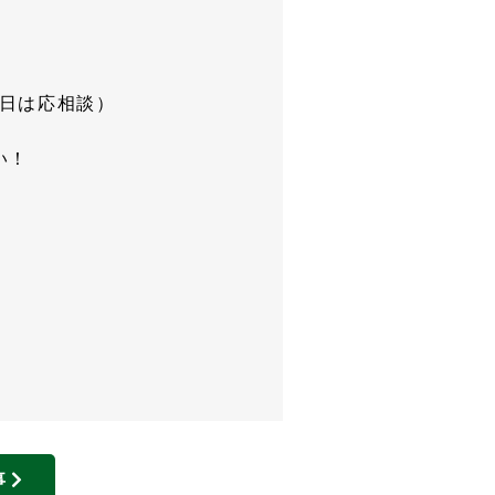
曜日は応相談）
い！
事