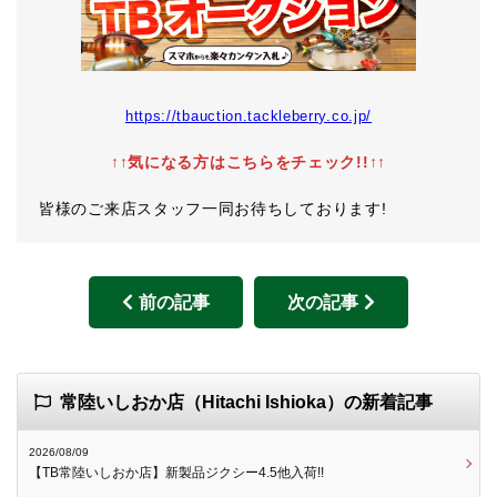
https://tbauction.tackleberry.co.jp/
↑↑
気になる方はこちらをチェック!!
↑↑
皆様のご来店スタッフ一同お待ちしております!
前の記事
次の記事
常陸いしおか店（Hitachi Ishioka）の新着記事
2026/08/09
【TB常陸いしおか店】新製品ジクシー4.5他入荷!!