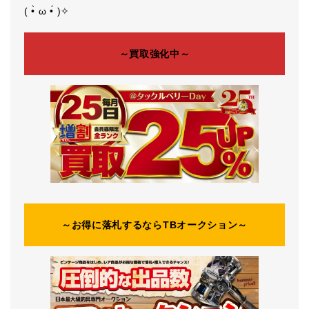
( •̀ ω •́ )✧
～買取強化中～
～お得に落札するならTBオークション～