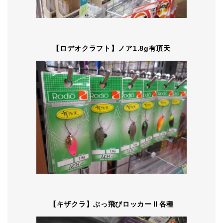
【ロデオクラフト】ノア1.8g有頂天
【キザクラ】ぶっ飛びロッカーⅡ各種