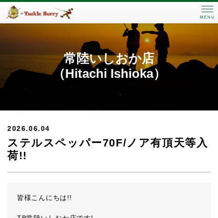
MENU
常陸いしおか店
（Hitachi Ishioka）
2026.06.04
ステルスペッパー70F/ノア有頂天等入
荷!!
皆様こんにちは!!