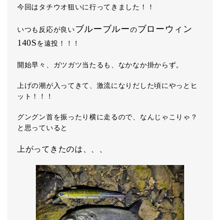
今回はタチウオ狙いに行ってきました！！
ブルーブルー
ブローウィン
いつも反応が良い
の
140S
を遠投！！！
開始早々、ガツガツ当たるも、なかなか掛からず。
上げの潮が入ってきて、激流になりだした頃にやっとヒ
ット！！！
グングン首を振ったり横に走るので、なんじゃこりゃ？
と思っていると
上がってきたのは、、、