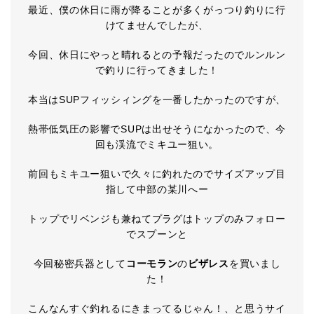
最近、僕の休日に雨が降ることが多くがっつり釣りに行
けてませんでしたが、
今回、休日にやっと晴れるとの予報だったのでルンルン
で釣りに行ってきました！
本当はSUPフィッシィングを一番したかったのですが、
熱帯低気圧の影響でSUPは出せそうになかったので、今
回も渓流でミキユー狙い。
前回もミキユー狙いで久々に釣れたのでサイズアップ目
指して中部の某川へー
トップでリベンジも兼ねてプラグはトップのみフォロー
でスプーンと
今回秘密兵器として
コーモラン
の
ビザレス
を買いまし
た！
こんなんすぐ釣れるにきまってるじゃん！、と思うサイ