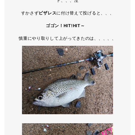
ト、、、泣
すかさず
ビザレス
に付け替えて投げると、、、
ゴゴン！HIT!HIT～
慎重にやり取りして上がってきたのは、、、、、