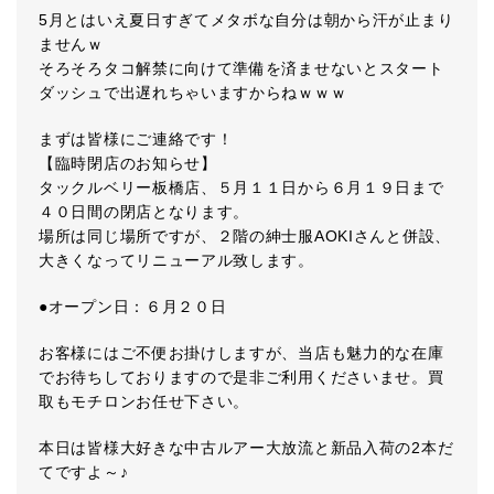
5月とはいえ夏日すぎてメタボな自分は朝から汗が止まり
ませんｗ
そろそろタコ解禁に向けて準備を済ませないとスタート
ダッシュで出遅れちゃいますからねｗｗｗ
まずは皆様にご連絡です！
【臨時閉店のお知らせ】
タックルベリー板橋店、５月１１日から６月１９日まで
４０日間の閉店となります。
場所は同じ場所ですが、２階の紳士服AOKIさんと併設、
大きくなってリニューアル致します。
●オープン日：６月２０日
お客様にはご不便お掛けしますが、当店も魅力的な在庫
でお待ちしておりますので是非ご利用くださいませ。買
取もモチロンお任せ下さい。
本日は皆様大好きな中古ルアー大放流と新品入荷の2本だ
てですよ～♪