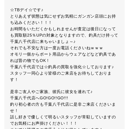
☆TBデイ☆です♪
とりあえず状態は気にせずお気軽にガンガン店頭にお持
ち込みください！！！
お時間をいただくかもしれませんが査定は後日になって
も買取額25％UPの対象となりますので、釣具だけ持って
千葉八千代店に来ちゃいましょ～♪
それでも不安な方は一度お電話くださいねｗｗｗ
オモリ一個からボート用品からウェアなどなど釣具であ
れば昔の物でもOK！
千葉八千代店では☆釣具の買取を強化☆しております♪
スタッフ一同心より皆様のご来店をお待ちしておりま
す！
是非ご友人やご家族、彼氏に彼女を連れて♪
千葉八千代店へGO!GO!!GO!!!
釣り初心者の方も千葉八千代店に是非ご来店くださいま
せ！
話し好きで優しくて明るいスタッフが常駐していますの
でお気軽にお声掛けください！！！