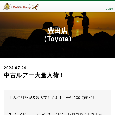
MENU
豊田店
（Toyota）
2024.07.24
中古ルアー大量入荷！
中古ﾊﾞｽﾙｱｰが多数入荷してます。合計200点ほど！
ｳｫｰﾀｰﾗﾝﾄﾞ、ﾗﾊﾟﾗ、ﾎﾞｰﾏｰ、ﾍﾄﾞﾝ、ｱﾒﾙｱのﾘﾝﾃﾞｨｰなんか