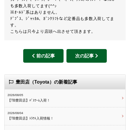
も多数入荷してます(^^♪
※ｵｰﾙﾄﾞ系はありません。
ﾃﾞﾌﾟｽ、ｼﾞｬｯｶﾙ、ｶﾞﾝｸﾗﾌﾄなど定番品も多数入荷してま
す。
こちらは只今より店頭へ出させて頂きます。
前の記事
次の記事
豊田店（Toyota）の新着記事
2026/08/05
【TB豊田店】ﾊﾞｽﾜｰﾑ入荷！
2026/08/04
【TB豊田店】ﾄﾗｳﾄ入荷情報！