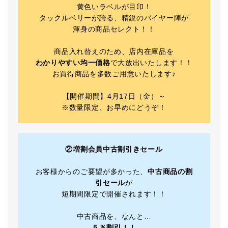
黄色いラベルが目印！
タックルベリーが誇る、精鋭のバイヤー陣が
渾身の商品セレクト！！
商品入れ替えのため、店内在庫品を
わかりやすい均一価格
で大放出いたします！！
お買得商品を多数ご用意いたします♪
【開催期間】4月17日（金）～
※数量限定、お早めにどうぞ！
②増割会員中古割引きセール
お客様からのご要望が多かった、
中古商品の割
引セール
が
短期間限定で開催されます！！
中古商品を、なんと…
５％割引！！