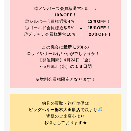
◎メンバーズ会員様通常2％ →
10％OFF！
◎シルバー会員様通常4％ →
12％OFF！
◎ゴールド会員様通常5％ →
15％OFF！
◎プラチナ会員様通常10％ →
20％OFF！
この機会に
最新モデル
の
ロッドやリールはいかがでしょうか！！
【開催期間】4月24日（金）
～5月6日（水）の
１３日間
※増割会員様限定となります！
釣具の買取・釣行準備は
ビッグべりー栃木大田原店
で決まり
皆様のご来店心より
お待ちしております★