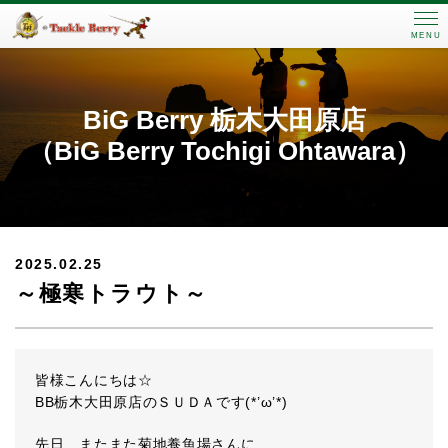
MENU
BiG Berry 栃木大田原店
（BiG Berry Tochigi Ohtawara）
2025.02.25
～極寒トラウト～
皆様こんにちは☆
BB栃木大田原店のＳＵＤＡです(*’ω’*)
先日、またまた菊地養魚場さんに