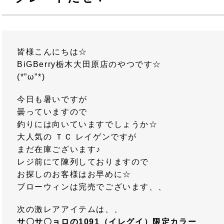
皆様こんにちは☆
BiGBerry栃木大田原店のやつです☆
(*”ω”*)
今日も暑いですが
曇っていますので
釣りには向いていますでしょうか☆
大人気の ＴＣ レイゲンですが
まだ在庫ございます♪
レジ前にて陳列しておりますので
お探しのお客様はお早めに☆
ブローウィンは完売でございます、、
次の激レアアイテムは、、
サ〇サ〇ョロの1091（イレグイ）限定カラー