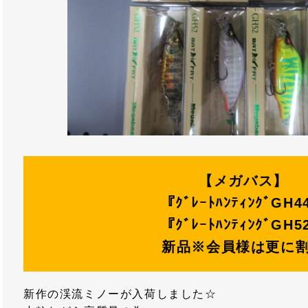
【メガバス】
『ｸﾞﾚｰﾄﾊﾝﾃｨﾝｸﾞGH4
『ｸﾞﾚｰﾄﾊﾝﾃｨﾝｸﾞGH5
新品※会員様は更に
新作の渓流ミノーが入荷しました☆