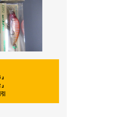
4』
2』
割引