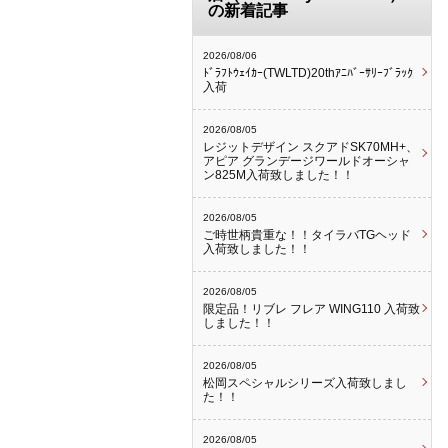
の新着記事
2026/08/06
ﾄﾞﾗﾌﾄｳｪｲｶｰ(TWLTD)20thｱﾆﾊﾞｰｻﾘｰﾌﾞﾗｯｸ
入荷
2026/08/05
レジットデザイン スクアドSK70MH+、
アピア グランデージワールドオーシャ
ン825M入荷致しました！！
2026/08/05
ご時世柄貴重な！！タイラバTGヘッド
入荷致しました！！
2026/08/05
限定品！リブレ フレア WING110 入荷致
しました！！
2026/08/05
松岡スペシャルシリーズ入荷致しまし
た！！
2026/08/05