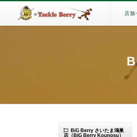
店舗
B
BiG Berry さいたま鴻巣
店（BiG Berry Kounosu）