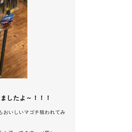
きましたよ～！！！
もおいしいマゴチ狙われてみ
？