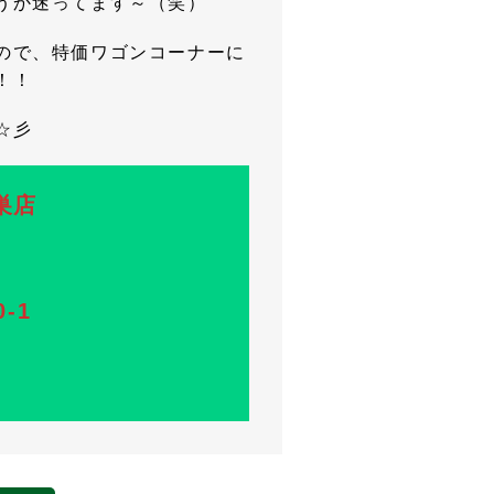
うか迷ってます～（笑）
ので、特価ワゴンコーナーに
！！
☆彡
鴻巣店
-1