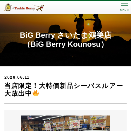
MENU
BiG Berry さいたま鴻巣店
（BiG Berry Kounosu）
2026.06.11
当店限定！大特価新品シーバスルアー
大放出中