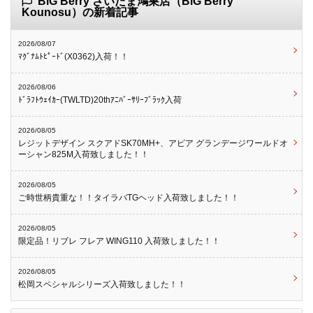
BiG Berry さいたま鴻巣店（BiG Berry
Kounosu）の新着記事
2026/08/07
ﾏｸﾞﾅﾑﾄﾋﾟｰﾄﾞ(X0362)入荷！！
2026/08/06
ﾄﾞﾗﾌﾄｳｪｲｶｰ(TWLTD)20thｱﾆﾊﾞｰｻﾘｰﾌﾞﾗｯｸ入荷
2026/08/05
レジットデザイン スクアドSK70MH+、アピア グランデージワールドオ
ーシャン825M入荷致しました！！
2026/08/05
ご時世柄貴重な！！タイラバTGヘッド入荷致しました！！
2026/08/05
限定品！リブレ フレア WING110 入荷致しました！！
2026/08/05
松岡スペシャルシリーズ入荷致しました！！