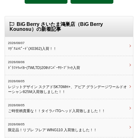
BiG Berry さいたま鴻巣店（BiG Berry
Kounosu）の新着記事
2026/08/07
ﾏｸﾞﾅﾑﾄﾋﾟｰﾄﾞ(X0362)入荷！！
2026/08/06
ﾄﾞﾗﾌﾄｳｪｲｶｰ(TWLTD)20thｱﾆﾊﾞｰｻﾘｰﾌﾞﾗｯｸ入荷
2026/08/05
レジットデザイン スクアドSK70MH+、アピア グランデージワールドオ
ーシャン825M入荷致しました！！
2026/08/05
ご時世柄貴重な！！タイラバTGヘッド入荷致しました！！
2026/08/05
限定品！リブレ フレア WING110 入荷致しました！！