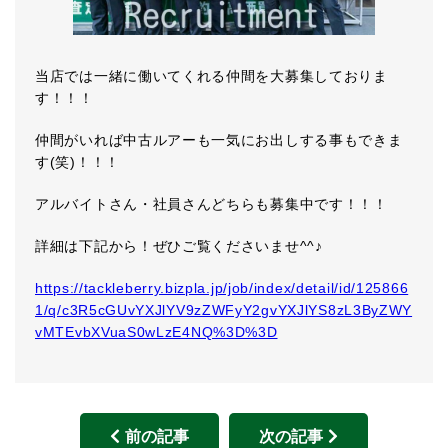
当店では一緒に働いてくれる仲間を大募集しておりま
す！！！
仲間がいれば中古ルアーも一気にお出しする事もできま
す(笑)！！！
アルバイトさん・社員さんどちらも募集中です！！！
詳細は下記から！ぜひご覧くださいませ^^♪
https://tackleberry.bizpla.jp/job/index/detail/id/125866
1/q/c3R5cGUvYXJlYV9zZWFyY2gvYXJlYS8zL3ByZWY
vMTEvbXVuaS0wLzE4NQ%3D%3D
前の記事
次の記事