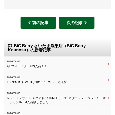
前の記事
次の記事
BiG Berry さいたま鴻巣店（BiG Berry
Kounosu）の新着記事
2026/08/07
ﾏｸﾞﾅﾑﾄﾋﾟｰﾄﾞ(X0362)入荷！！
2026/08/06
ﾄﾞﾗﾌﾄｳｪｲｶｰ(TWLTD)20thｱﾆﾊﾞｰｻﾘｰﾌﾞﾗｯｸ入荷
2026/08/05
レジットデザイン スクアドSK70MH+、アピア グランデージワールドオ
ーシャン825M入荷致しました！！
2026/08/05