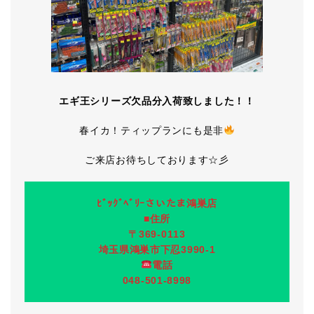
エギ王シリーズ欠品分入荷致しました！！
春イカ！ティップランにも是非
ご来店お待ちしております☆彡
ﾋﾞｯｸﾞﾍﾞﾘｰさいたま鴻巣店
■住所
〒369-0113
埼玉県鴻巣市下忍3990-1
電話
048-501-8998