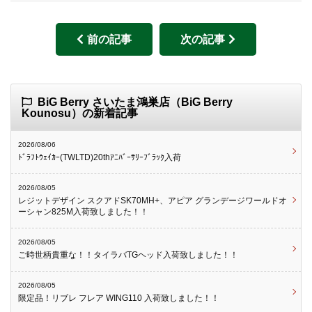
前の記事
次の記事
BiG Berry さいたま鴻巣店（BiG Berry
Kounosu）の新着記事
2026/08/06
ﾄﾞﾗﾌﾄｳｪｲｶｰ(TWLTD)20thｱﾆﾊﾞｰｻﾘｰﾌﾞﾗｯｸ入荷
2026/08/05
レジットデザイン スクアドSK70MH+、アピア グランデージワールドオ
ーシャン825M入荷致しました！！
2026/08/05
ご時世柄貴重な！！タイラバTGヘッド入荷致しました！！
2026/08/05
限定品！リブレ フレア WING110 入荷致しました！！