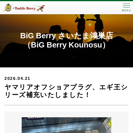
MENU
BiG Berry さいたま鴻巣店
（BiG Berry Kounosu）
2026.04.21
ヤマリアオフショアプラグ、エギ王シ
リーズ補充いたしました！