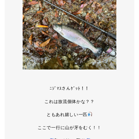
ﾆｼﾞﾏｽさんｹﾞｯﾄ！！
これは放流個体かな？？
ともあれ嬉しい一匹
ここで一行に山が牙をむく！！