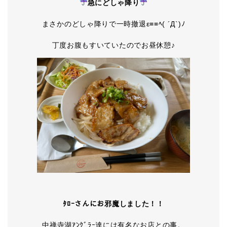
急にどしゃ降り
まさかのどしゃ降りで一時撤退ε≡≡ﾍ( ´Д`)ﾉ
丁度お腹もすいていたのでお昼休憩♪
ﾀﾛｰさんにお邪魔しました！！
中禅寺湖ｱﾝｸﾞﾗｰ達には有名なお店との事。