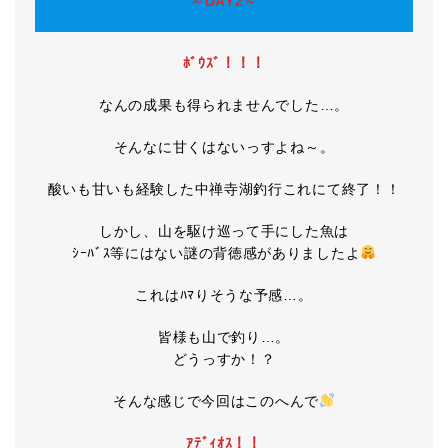
～DAY2～
ﾎﾞｳｽﾞ！！！
なんの成果も得られませんでした…。
そんなに甘くはないっすよね～。
酸いも甘いも経験した中禅寺湖釣行これにて終了！！
しかし、山を駆け巡って手にした魚は
ｼｰﾊﾞｽ等にはない謎の背徳感がありましたよ
これはﾊﾏりそうな予感…。
皆様も山で釣り…。
どうっすか！？
そんな感じで今回はこのへんで
ｱﾃﾞｨｵｽ！！