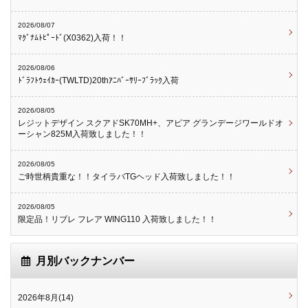
2026/08/07
ﾏｸﾞﾅﾑﾄﾋﾟｰﾄﾞ(X0362)入荷！！
2026/08/06
ﾄﾞﾗﾌﾄｳｪｲｶｰ(TWLTD)20thｱﾆﾊﾞｰｻﾘｰﾌﾞﾗｯｸ入荷
2026/08/05
レジットデザイン スクアドSK70MH+、アピア グランデージワールドオ
ーシャン825M入荷致しました！！
2026/08/05
ご時世柄貴重な！！タイラバTGヘッド入荷致しました！！
2026/08/05
限定品！リブレ フレア WING110 入荷致しました！！
月別バックナンバー
2026年8月(14)