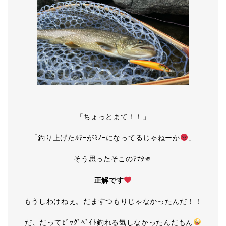
「ちょっとまて！！」
「釣り上げたﾙｱｰがﾐﾉｰになってるじゃねーか
」
そう思ったそこのｱﾅﾀ🫵
正解です
もうしわけねぇ。だますつもりじゃなかったんだ！！
だ、だってﾋﾞｯｸﾞﾍﾞｲﾄ釣れる気しなかったんだもん