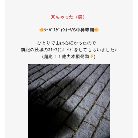
来ちゃった（笑）
ｼｰﾊﾞｽｼﾞｬﾝｷｰVS中禅寺湖
ひとりで山は心細かったので、
前記の茨城のｽﾀｯﾌにｶﾞｲﾄﾞをしてもらいました♪
(超絶！！他力本願発動
)