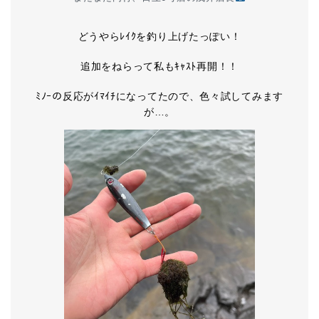
どうやらﾚｲｸを釣り上げたっぽい！
追加をねらって私もｷｬｽﾄ再開！！
ﾐﾉｰの反応がｲﾏｲﾁになってたので、色々試してみます
が…。