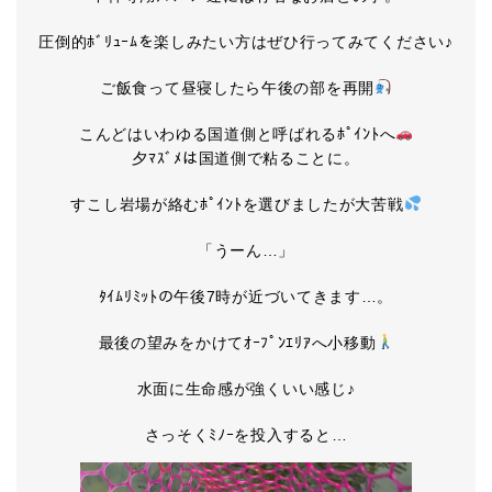
圧倒的ﾎﾞﾘｭｰﾑを楽しみたい方はぜひ行ってみてください♪
ご飯食って昼寝したら午後の部を再開
こんどはいわゆる国道側と呼ばれるﾎﾟｲﾝﾄへ
夕ﾏｽﾞﾒは国道側で粘ることに。
すこし岩場が絡むﾎﾟｲﾝﾄを選びましたが大苦戦
「うーん…」
ﾀｲﾑﾘﾐｯﾄの午後7時が近づいてきます…。
最後の望みをかけてｵｰﾌﾟﾝｴﾘｱへ小移動
水面に生命感が強くいい感じ♪
さっそくﾐﾉｰを投入すると…