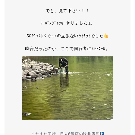
でも、見て下さい！！
ｼｰﾊﾞｽｼﾞｬﾝｷｰやりましたﾖ。
50ｼﾞｬｽﾄくらいの立派なﾚｲｸﾄﾗｳﾄでした
時合だったのか、ここで同行者にﾋｯﾄｺｰﾙ。
またまた同行、日立6号店の浅井店長