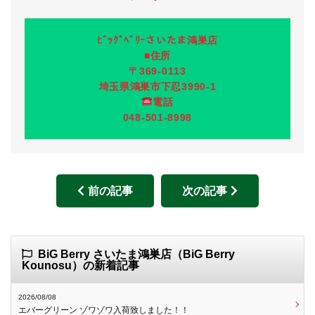
ﾋﾞｯｸﾞﾍﾞﾘｰさいたま鴻巣店
■住所
〒369-0113
埼玉県鴻巣市下忍3990-1
電話
048-501-8998
前の記事
次の記事
BiG Berry さいたま鴻巣店（BiG Berry
Kounosu）の新着記事
2026/08/08
エバーグリーン ゾワゾワ入荷致しました！！