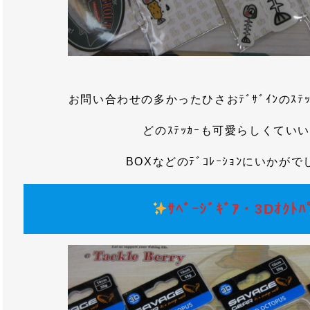
お問い合わせの多かったひさおﾃﾞｻﾞｲﾝのｽﾃ
どのｽﾃｯｶｰも可愛らしくてい
BOXなどのﾃﾞｺﾚｰｼｮﾝにいかが
ｻﾍﾞｰｼﾞｷﾞｱ・3Dｵｸﾄﾊ