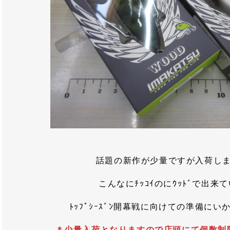
話題の新作が少量ですが入荷し
こんなにﾁｯｺｲのにｳｯﾄﾞで出来
ﾄｯﾌﾟｼｰｽﾞﾝ開幕戦に向けての準備に
＊少量入荷となりますので店頭にて個数制