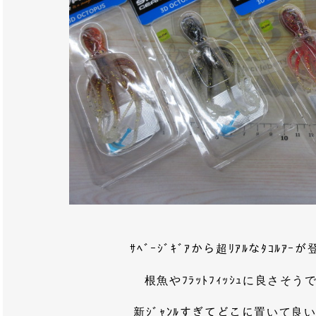
ｻﾍﾞｰｼﾞｷﾞｱから超ﾘｱﾙなﾀｺﾙｱ
根魚やﾌﾗｯﾄﾌｨｯｼｭに良さそう
新ｼﾞｬﾝﾙすぎてどこに置いて良