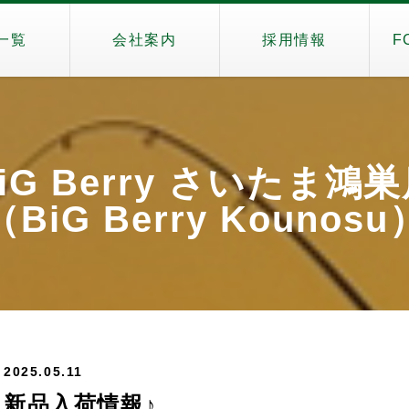
一覧
会社案内
採用情報
F
iG Berry さいたま鴻
（BiG Berry Kounosu
2025.05.11
新品入荷情報♪