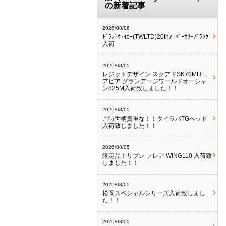
の新着記事
2026/08/06
ﾄﾞﾗﾌﾄｳｪｲｶｰ(TWLTD)20thｱﾆﾊﾞｰｻﾘｰﾌﾞﾗｯｸ
入荷
2026/08/05
レジットデザイン スクアドSK70MH+、
アピア グランデージワールドオーシャ
ン825M入荷致しました！！
2026/08/05
ご時世柄貴重な！！タイラバTGヘッド
入荷致しました！！
2026/08/05
限定品！リブレ フレア WING110 入荷致
しました！！
2026/08/05
松岡スペシャルシリーズ入荷致しまし
た！！
2026/08/05