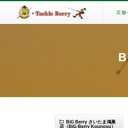
店舗
B
BiG Berry さいたま鴻巣
店（BiG Berry Kounosu）