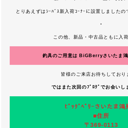
とりあえずはｼｰﾊﾞｽ新入荷ｺｰﾅｰに設置しました
・
この他、新品・中古品ともに入
釣具のご用意は BiGBerryさいたま
皆様のご来店お待ちしており
ではまた次回のﾌﾞﾛｸﾞでお会い
ﾋﾞｯｸﾞﾍﾞﾘｰさいたま
■住所
〒369-0113