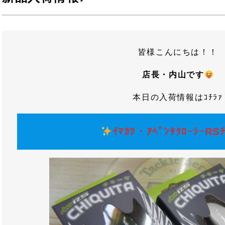
皆様こんにちは！！
店長・内山です
本日の入荷情報はｺﾁﾗｧ
ｲﾏｶﾂ・ｱﾍﾞﾝﾀｸﾛｰﾗｰRSﾁ