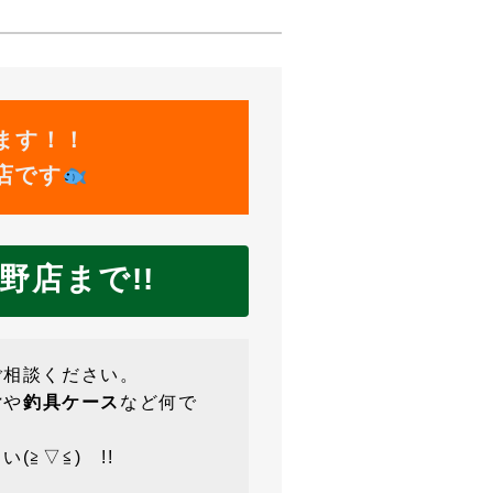
ます！！
店です
野店まで!!
ご相談ください。
け
や
釣具ケース
など何で
(≧▽≦)ゝ!!