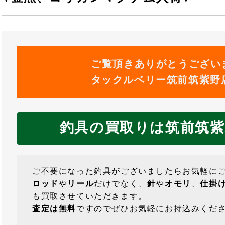
ご覧頂きありがとうござい
タックルベリー筑前筑紫野
釣具の買取りは筑前筑紫
ご不要になった釣具がございましたらお気軽に
ロッド
や
リール
だけでなく、
針
や
オモリ
、
仕掛
も買取させていただきます。
査定は無料
ですのでぜひお気軽にお持込みください