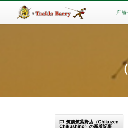
店舗
（
筑前筑紫野店（Chikuzen
Chikushino）の新着記事