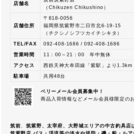
店舗名
（Chikuzen Chikushino）
〒818-0056
店舗住所
福岡県筑紫野市二日市北6-19-15
（チクシノシフツカイチシキタ）
TEL/FAX
092-408-1686 / 092-408-1686
営業時間
11：00～21：00 年中無休
アクセス
西鉄天神大牟田線「紫駅」より1.3km
駐車場
共用48台
ベリーメール会員募集中！
商品入荷情報などメール会員様限定の
筑前
、
筑紫野、太宰府、大野城エリアの中古釣具店
筑紫野店 バス・渓流等の淡水や堤防・磯・船・ル