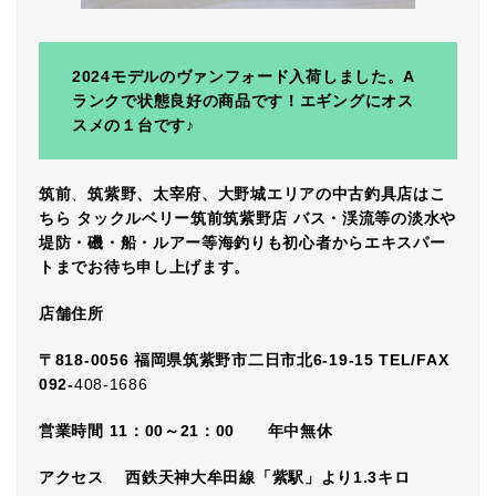
2024モデルのヴァンフォード入荷しました。A
ランクで状態良好の商品です！エギングにオス
スメの１台です♪
筑前
、
筑紫野、太宰府、大野城エリアの中古釣具店はこ
ちら タックルベリー筑前筑紫野店 バス・渓流等の淡水や
堤防・磯・船・ルアー等海釣りも初心者からエキスパー
トまでお待ち申し上げます。
店舗住所
〒818-0056 福岡県筑紫野市二日市北6-19-15 TEL/FAX
092-
408-1686
営業時間 11：00～21：00
年中無休
アクセス
西鉄天神大牟田線「紫駅」より1.3キロ