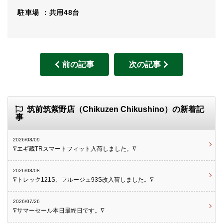
駐車場 ：共用48台
前の記事
次の記事
筑前筑紫野店（Chikuzen Chikushino）の新着記
事
2026/08/09
∇エギ蔵TRスマートフィット入荷しました。∇
2026/08/08
∇トレック121S、フルージュ93S改入荷しました。∇
2026/07/26
∇サマーセール本日最終日です。∇