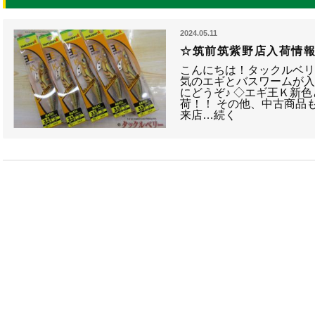
2024.05.11
☆筑前筑紫野店入荷情
こんにちは！タックルベリ
気のエギとバスワームが
にどうぞ♪ ◇エギ王Ｋ新
荷！！ その他、中古商品
来店…続く