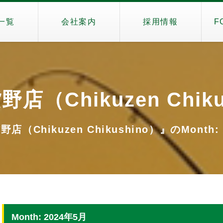
一覧
会社案内
採用情報
F
店（Chikuzen Chiku
（Chikuzen Chikushino）』のMonth:
Month: 2024年5月