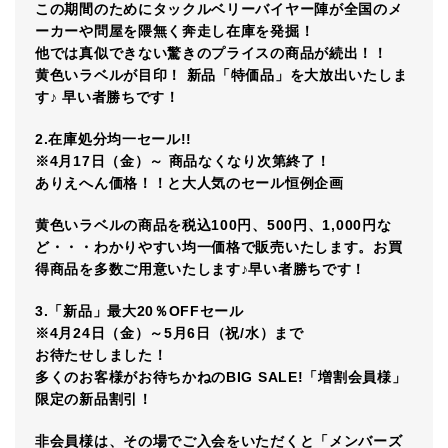
この期間のためにタックルベリーバイヤー陣が全国のメ
ーカーや問屋を隈無く奔走し在庫を発掘！
他では真似できない驚きのプライスの商品が続出！！
黄色いラベルが目印！ 新品「特価品」を大放出いたしま
す♪ 早い者勝ちです！
2.在庫処分均一セール!!
※4月17日（金）～ 商品なくなり次第終了！
ありえへん価格！！と大人気のセール恒例企画
黄色いラベルの商品を税込100円、500円、1,000円な
ど・・・わかりやすい均一価格で販売いたします。お買
得商品を多数ご用意いたします♪早い者勝ちです！
3.「新品」最大20％OFFセール
※4月24日（金）～5月6日（祝/水）まで
お待たせしました！
多くのお客様がお待ちかねのBIG SALE!「増割会員様」
限定の新品割引！
非会員様は、その場でご入会をいただくと「メンバーズ