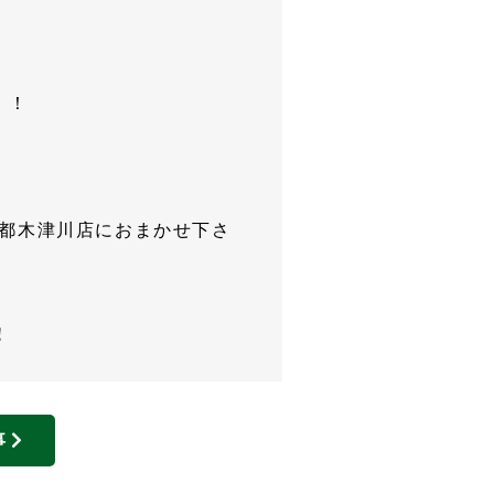
！！
京都木津川店におまかせ下さ
！
事