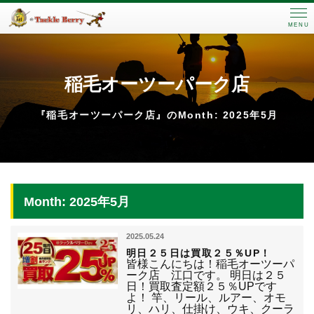
MENU
稲毛オーツーパーク店
『稲毛オーツーパーク店』のMonth: 2025年5月
Month: 2025年5月
2025.05.24
明日２５日は買取２５％UP！
皆様こんにちは！稲毛オーツーパ
ーク店 江口です。 明日は２５
日！買取査定額２５％UPです
よ！ 竿、リール、ルアー、オモ
リ、ハリ、仕掛け、ウキ、クーラ