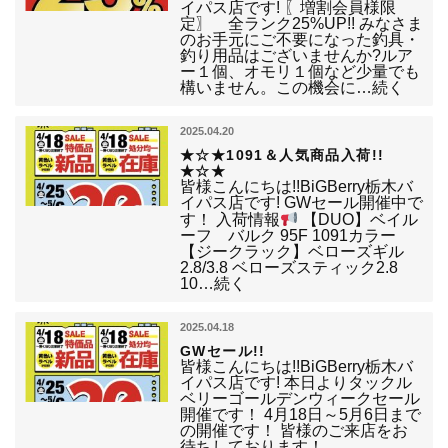
イパス店です! 〖増割会員様限
定〗 全ランク25%UP!! みなさま
のお手元にご不要になった釣具・
釣り用品はございませんか?ルア
ー１個、オモリ１個など少量でも
構いません。この機会に…続く
2025.04.20
★☆★1091＆人気商品入荷!!
★☆★
皆様こんにちは!!BiGBerry栃木バ
イパス店です! GWセール開催中で
す！ 入荷情報
【DUO】ベイル
ーフ バルク 95F 1091カラー
【ジークラック】ベローズギル
2.8/3.8 ベローズスティック2.8
10…続く
2025.04.18
GWセール!!
皆様こんにちは!!BiGBerry栃木バ
イパス店です! 本日よりタックル
ベリーゴールデンウィークセール
開催です！ 4月18日～5月6日まで
の開催です！ 皆様のご来店をお
待ちしております！