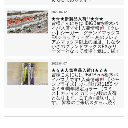
2025.04.12
★☆★新製品入荷!!★☆★
皆様こんにちは!!BiGBerry栃木バ
イパス店です! 入荷情報
【クレ
ハ】シーガー グランドマックス
FXショックリーダー あのプレミ
アムマックス以上の強度、しなや
かさのグランドマックスFXがリ
ーダーとなって登場！気に…続く
2025.04.07
★☆★人気商品入荷!!★☆★
皆様こんにちは!!BiGBerry栃木バ
イパス店です! 入荷情報
【ジャ
ンプライズ】ぶっ飛び君115S ツ
ネミ80周年限定カラー 【スミ
ス】カディス カラー少数の入荷
となります、ご了承お願いしま
す。 皆様のご来店スタッ…続く