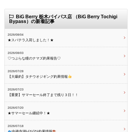
BiG Berry 栃木バイパス店 （BiG Berry Tochigi
Bypass）の新着記事
2026/08/04
★スパテラ入荷しました！★
2026/08/03
♡つぶらな瞳のナマズ釣果報告♡
2026/07/28
【大爆釣】タチウオジギング釣果情報
2026/07/23
【重要】サマーセール終了まで残り３日！！
2026/07/20
★サマーセール継続中！★
2026/07/18
中禅寺湖ﾚｲｸﾄﾗｳﾄ釣果情報