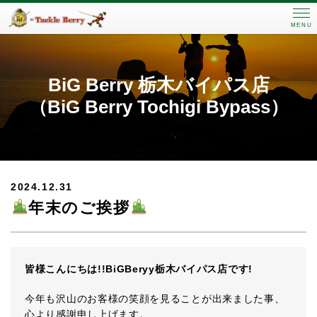
MENU
BiG Berry 栃木バイパス店
（BiG Berry Tochigi Bypass）
2024.12.31
年末のご挨拶
皆様こんにちは!!BiGBeryy栃木バイパス店です!
今年も沢山のお客様の笑顔を見ることが出来ました事、
心より感謝申し上げます。