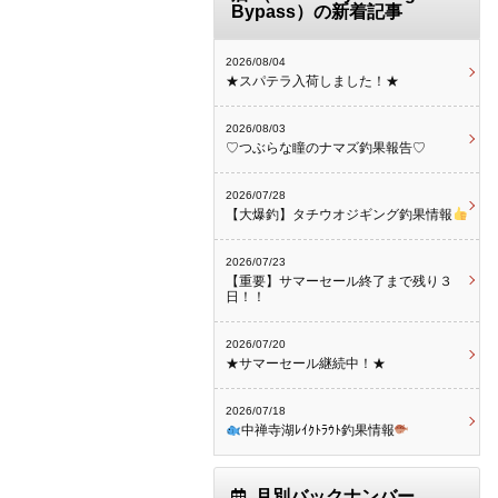
Bypass）の新着記事
2026/08/04
★スパテラ入荷しました！★
2026/08/03
♡つぶらな瞳のナマズ釣果報告♡
2026/07/28
【大爆釣】タチウオジギング釣果情報
2026/07/23
【重要】サマーセール終了まで残り３
日！！
2026/07/20
★サマーセール継続中！★
2026/07/18
中禅寺湖ﾚｲｸﾄﾗｳﾄ釣果情報
月別バックナンバー