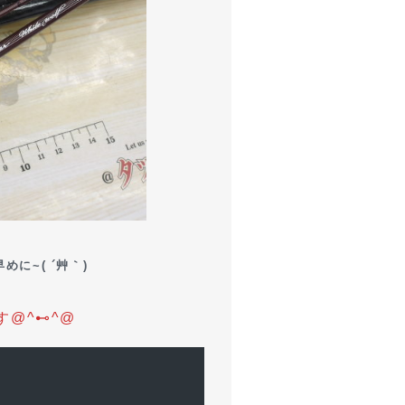
に~( ´艸｀)
す@^⊷^@