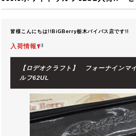
皆様こんにちは!!BiGBerry栃木バイパス店です!!
入荷情報
【ロデオクラフト】 フォーナインマ
ルフ62UL