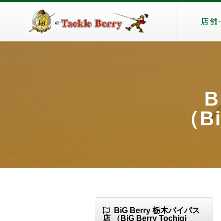
店舗
B
（Bi
BiG Berry 栃木バイパス
店 （BiG Berry Tochigi