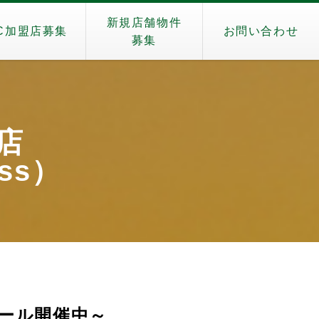
新規店舗物件
C加盟店募集
お問い合わせ
募集
ス店
ass）
～セール開催中～