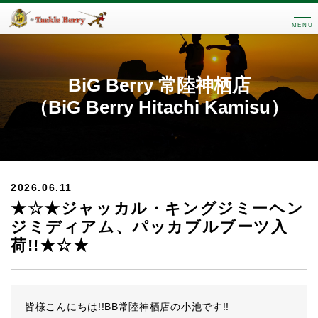
MENU
BiG Berry 常陸神栖店
（BiG Berry Hitachi Kamisu）
2026.06.11
★☆★ジャッカル・キングジミーヘン
ジミディアム、パッカブルブーツ入
荷!!★☆★
皆様こんにちは!!BB常陸神栖店の小池です!!