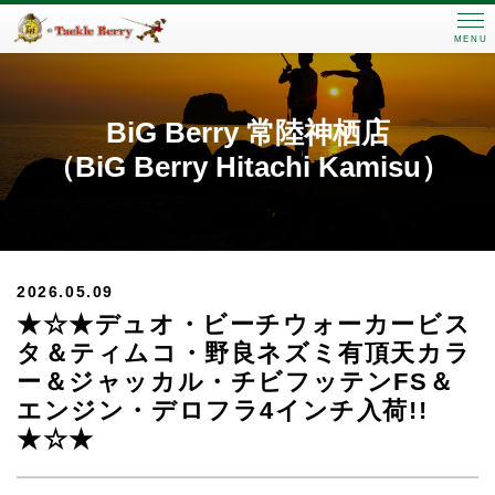
MENU
BiG Berry 常陸神栖店
（BiG Berry Hitachi Kamisu）
2026.05.09
★☆★デュオ・ビーチウォーカービス
タ＆ティムコ・野良ネズミ有頂天カラ
ー＆ジャッカル・チビフッテンFS＆
エンジン・デロフラ4インチ入荷!!
★☆★