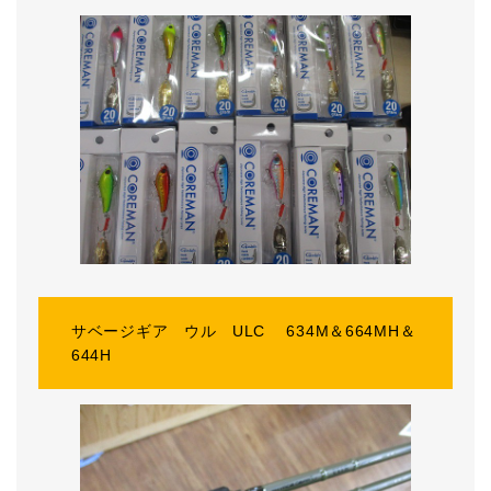
サベージギア ウル ULC 634M＆664MH＆
644H