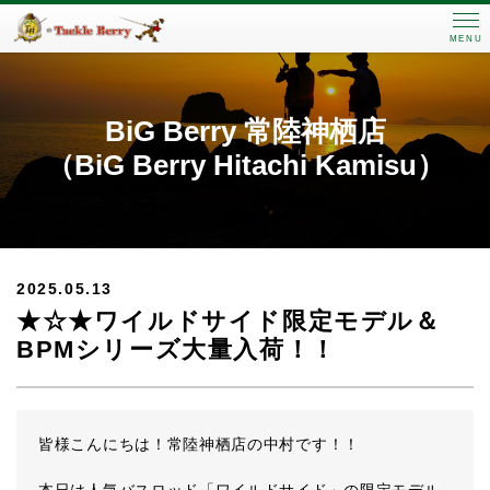
MENU
BiG Berry 常陸神栖店
（BiG Berry Hitachi Kamisu）
2025.05.13
★☆★ワイルドサイド限定モデル＆
BPMシリーズ大量入荷！！
皆様こんにちは！常陸神栖店の中村です！！